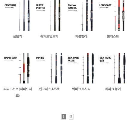
센텀기
슈퍼포인트기
카본한라
롱캐스트
라피드서프 (래피드서
인프레스 4.25호
씨파크 부시리
씨파크 농어
프)
1
2