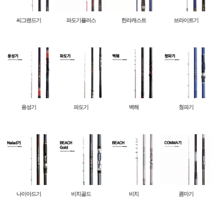
씨그랜드기
파도기플러스
한라캐스트
브라이트기
용성기
파도기
벽해
청파기
나이아드기
비치골드
비치
콤마기