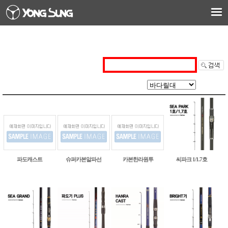
씨파크 1/1.7호
파도캐스트
슈퍼카본알파선
카본한라원투