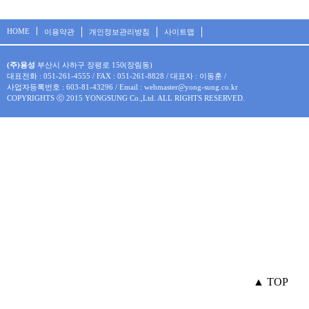
HOME
이용약관
개인정보관리방침
사이트맵
(주)용성
부산시 사하구 장평로 150(장림동)
대표전화 : 051-261-4555 / FAX : 051-261-8828 / 대표자 : 이동훈
/
사업자등록번호 : 603-81-43296 / Email : webmaster@yong-sung.co.kr
COPYRIGHTS ⓒ 2015 YONGSUNG Co.,Ltd. ALL RIGHTS RESERVED.
▲ TOP