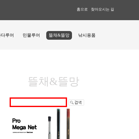
홈으로
찾아오시는 길
바다루어
민물루어
뜰채&뜰망
낚시용품
뜰채&뜰망