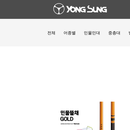
전체
어종별
민물민대
중층대