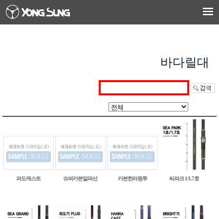
바다릴대
씨파크 1/1.7호
파도캐스트
슈퍼카본알파선
카본한라원투