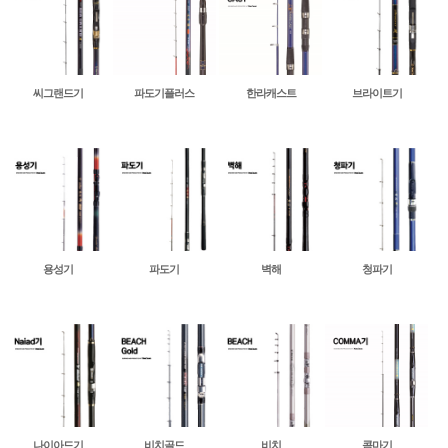
씨그랜드기
파도기플러스
한라캐스트
브라이트기
용성기
파도기
벽해
청파기
나이아드기
비치골드
비치
콤마기