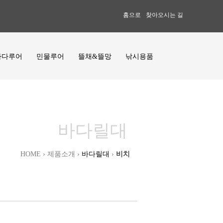
홈으로
찾아오시는 길
바다루어
민물루어
뜰채&뜰망
낚시용품
바다릴대
HOME › 제품소개 ›
바다릴대
›
비치