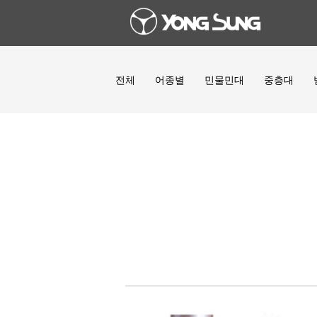
전체
어종별
민물민대
중층대